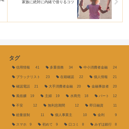
家族に絶対に内緒で借りるコツ
タグ
信用情報
41
多重債務
34
中小消費者金融
24
ブラックリスト
23
在籍確認
22
個人情報
21
確認電話
21
大手消費者金融
20
金融事故者
20
風俗嬢
19
主婦
19
水商売
18
パート
12
不安
12
無利息期間
12
即日融資
11
総量規制
11
個人事業主
10
金利
9
スマホ
9
初めて
9
口コミ
8
みずほ銀行
8