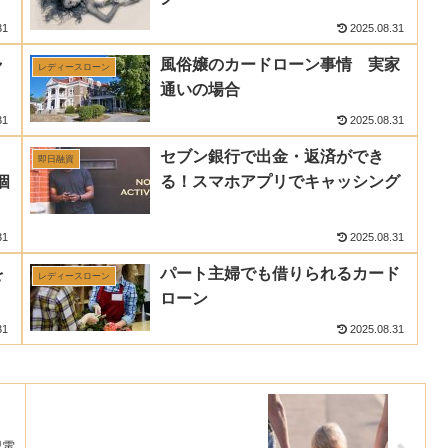
31
2025.08.31
ャ
風俗嬢のカードローン事情 実家
レディースローン
通いの場合
31
2025.08.31
セブン銀行で出金・返済ができ
即日融資
個
る！スマホアプリでキャッシング
31
2025.08.31
を
パート主婦でも借りられるカード
レディースローン
ローン
31
2025.08.31
認電